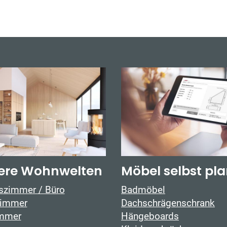
ere Wohnwelten
Möbel selbst pl
tszimmer / Büro
Badmöbel
immer
Dachschrägenschrank
mmer
Hängeboards