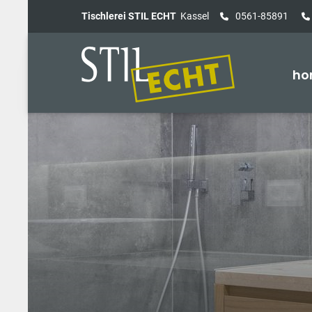
Tischlerei STIL ECHT
Kassel
0561-85891
ho