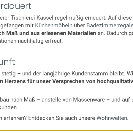
erdauert
rer Tischlerei Kassel regelmäßig erneuert: Auf dies
ngefangen mit
Küchenmöbeln
über
Badezimmerregal
ach Maß und aus erlesenen Materialien
an. Dadurch ga
tionen nachhaltig erfreut.
unft
stetig – und der langjährige Kundenstamm bleibt. Wir
en Herzens für unser Versprechen von hochqualitati
elbau nach Maß – anstelle von Massenware – und auf 
skunden.
n erfahren? Entdecken Sie auch unsere
Wohnwelten
.