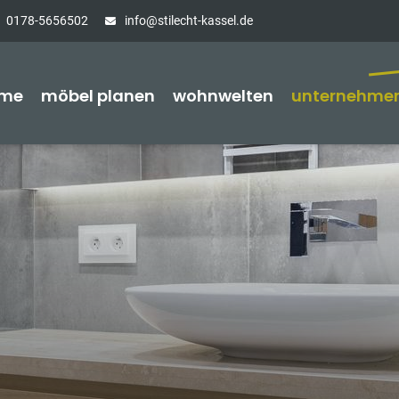
0178-5656502
info@stilecht-kassel.de
me
möbel planen
wohnwelten
unternehme