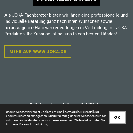
Als JOKA-Fachberater bieten wir Ihnen eine professionelle und
individuelle Beratung ganz nach Ihren Wünschen sowie
herausragende Handwerkerleistungen in Verbindung mit JOKA
Produkten. Ihr Zuhause ist bei uns in den besten Händen!
MEHR AUF WWW.JOKA.DE
Impressum
//
Datenschutzerklärung
//
AGB
//
Widerrufsbelehrung
//
Hinweis nach VSBG
Unsere Website verwendet Cookies um eine bestmögliche Bereitstellung
unserer Dienste zu ermöglichen. Mit der Nutzung unserer Website erklären Sie
OK
sich damit einverstanden, dass wir diese verwenden. Weitere Infos finden Sie
in unserer
Datenschutzerklärung
.