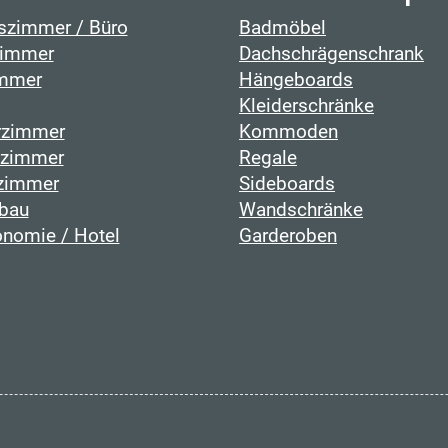
tszimmer / Büro
Badmöbel
immer
Dachschrägenschrank
mmer
Hängeboards
Kleiderschränke
rzimmer
Kommoden
fzimmer
Regale
zimmer
Sideboards
bau
Wandschränke
onomie / Hotel
Garderoben