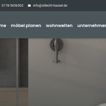
0178-5656502
info@stilecht-kassel.de
me
möbel planen
wohnwelten
unternehme