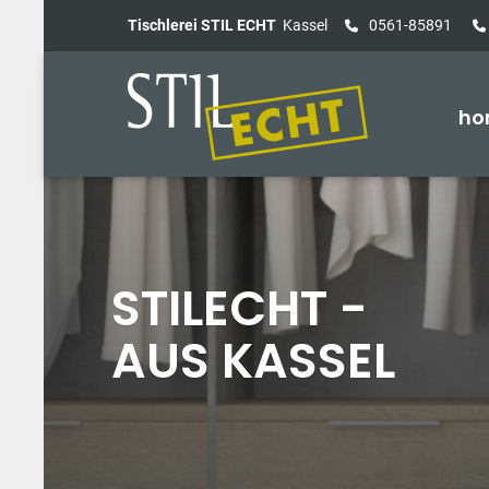
Tischlerei STIL ECHT
Kassel
0561-85891
ho
STILECHT -
AUS KASSEL