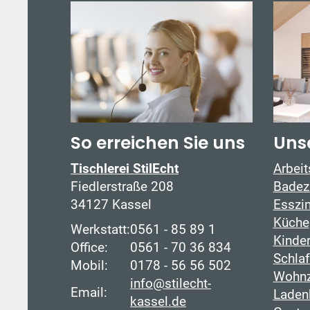
So erreichen Sie uns
Uns
Tischlerei StilEcht
Arbei
Fiedlerstraße 208
Badez
34127 Kassel
Esszi
Küche
Werkstatt:
0561 - 85 89 1
Kinde
Office:
0561 - 70 36 834
Schla
Mobil:
0178 - 56 56 502
Wohn
info@stilecht-
Email:
Laden
kassel.de