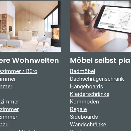
ere Wohnwelten
Möbel selbst pl
tszimmer / Büro
Badmöbel
immer
Dachschrägenschrank
mmer
Hängeboards
Kleiderschränke
rzimmer
Kommoden
fzimmer
Regale
zimmer
Sideboards
bau
Wandschränke