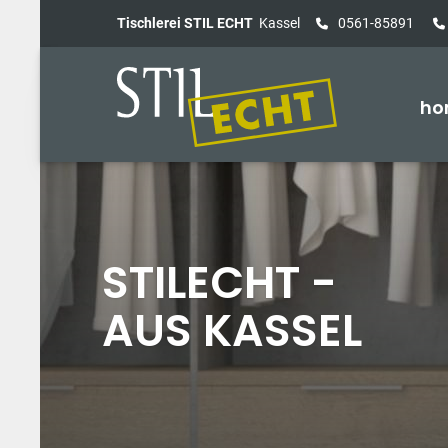
Tischlerei STIL ECHT
Kassel
0561-85891
ho
STILECHT -
AUS KASSEL