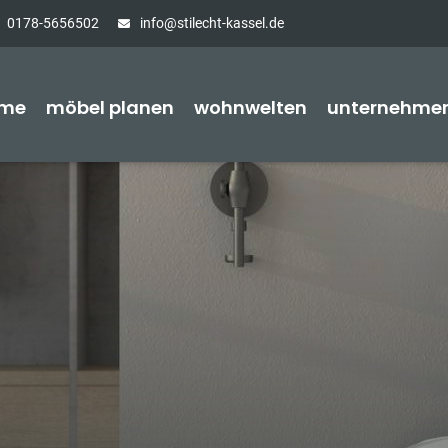
0178-5656502
info@stilecht-kassel.de
me
möbel planen
wohnwelten
unternehme