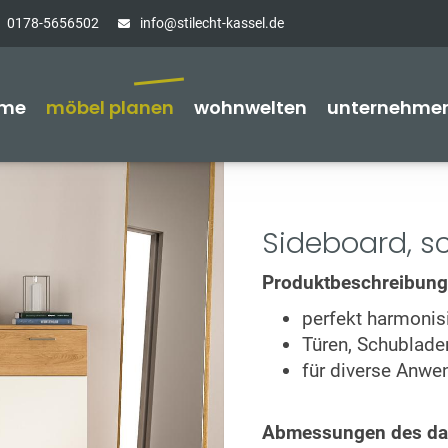
0178-5656502
info@stilecht-kassel.de
me
möbel planen
wohnwelten
unternehme
Sideboard, sc
Produktbeschreibung
perfekt harmonis
Türen, Schublade
für diverse Anw
Abmessungen des dar