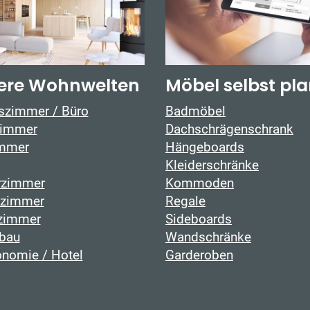
ere Wohnwelten
Möbel selbst pl
tszimmer / Büro
Badmöbel
immer
Dachschrägenschrank
mmer
Hängeboards
Kleiderschränke
rzimmer
Kommoden
fzimmer
Regale
zimmer
Sideboards
bau
Wandschränke
onomie / Hotel
Garderoben