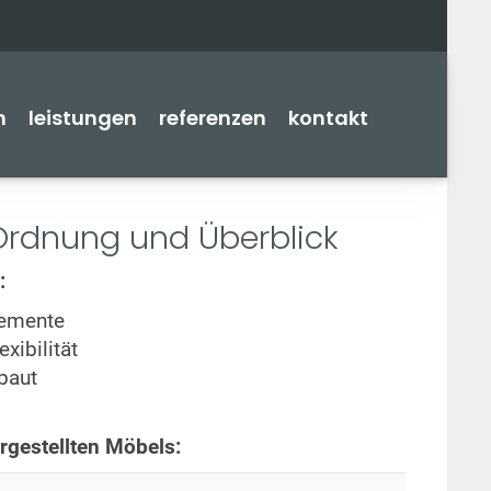
n
leistungen
referenzen
kontakt
 Ordnung und Überblick
:
lemente
xibilität
baut
gestellten Möbels: