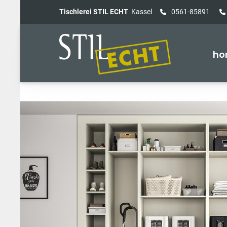
Tischlerei STIL ECHT
Kassel
0561-85891
ho