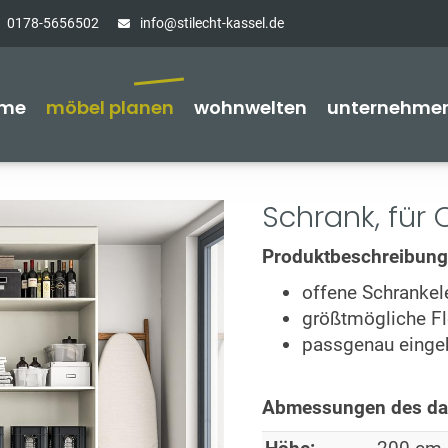
0178-5656502
info@stilecht-kassel.de
me
möbel planen
wohnwelten
unternehme
Schrank, für
Produktbeschreibung
offene Schranke
größtmögliche Fle
passgenau einge
Abmessungen des dar