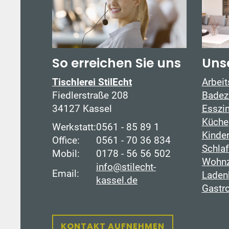
So erreichen Sie uns
Uns
Tischlerei StilEcht
Arbei
Fiedlerstraße 208
Badez
34127 Kassel
Esszi
Küche
Werkstatt:
0561 - 85 89 1
Kinde
Office:
0561 - 70 36 834
Schla
Mobil:
0178 - 56 56 502
Wohn
info@stilecht-
Email:
Laden
kassel.de
Gastr
KONTAKT AUFNEHMEN