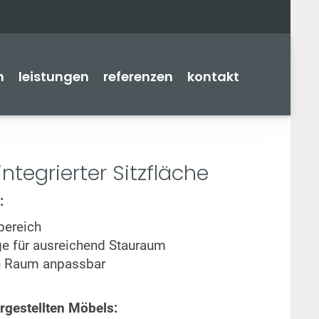
n
leistungen
referenzen
kontakt
integrierter Sitzfläche
:
bereich
e für ausreichend Stauraum
en Raum anpassbar
gestellten Möbels: