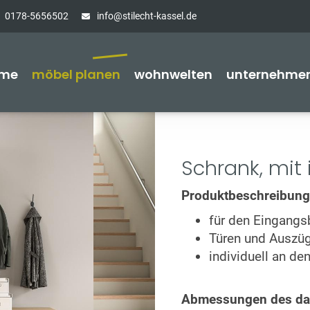
0178-5656502
info@stilecht-kassel.de
me
möbel planen
wohnwelten
unternehme
Schrank, mit 
Produktbeschreibung
für den Eingangs
Türen und Auszüg
individuell an d
Abmessungen des dar