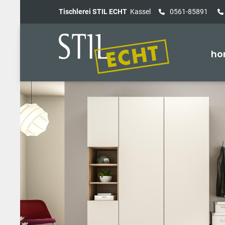
Tischlerei STIL ECHT
Kassel
0561-85891
ho