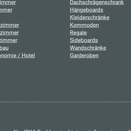
immer
Dachschrägenschrank
mmer
Hängeboards
Kleiderschränke
rzimmer
Kommoden
fzimmer
Regale
zimmer
Sideboards
bau
Wandschränke
onomie / Hotel
Garderoben