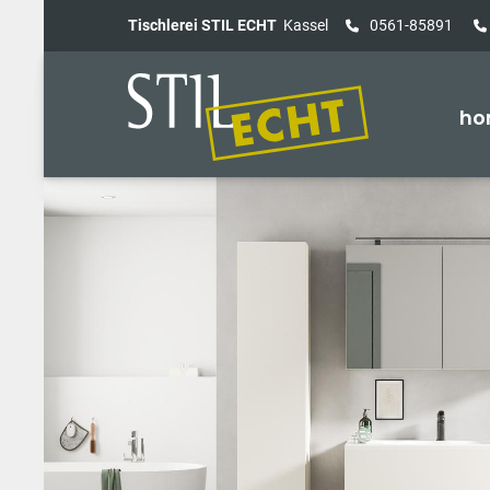
Tischlerei STIL ECHT
Kassel
0561-85891
ho