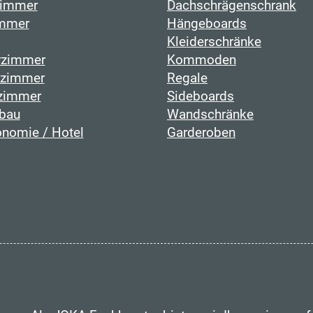
immer
Dachschrägenschrank
mmer
Hängeboards
Kleiderschränke
rzimmer
Kommoden
fzimmer
Regale
zimmer
Sideboards
bau
Wandschränke
onomie / Hotel
Garderoben