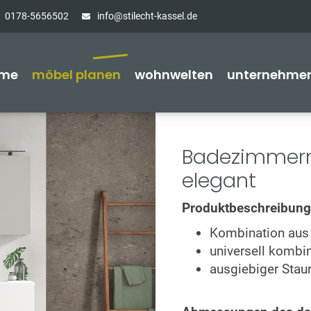
0178-5656502
info@stilecht-kassel.de
me
möbel planen
wohnwelten
unternehme
Badezimmerm
elegant
Produktbeschreibung
Kombination aus 
universell kombi
ausgiebiger Sta