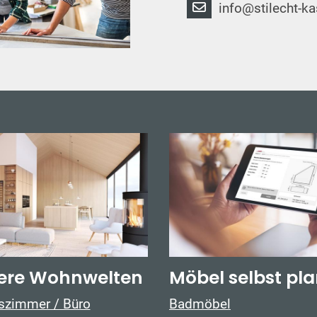
info@stilecht-ka
ere Wohnwelten
Möbel selbst pl
tszimmer / Büro
Badmöbel